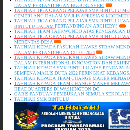
DALAM PERTANDINGAN BUGCRUSHER!
TAHNIAH TIGA ORANG PELAJAR SMK BINTULU M
CEMERLANG DALAM MAJLIS APRESIASI KECEME
TAHNIAH TIGA ORANG PELAJAR SMK BINTULU WA
PERTANDINGAN ARCHERY!
BINTULU DALAM
TAHNIAH
TEAM TAEKWONDO ATAS PENCAPAIAN D
TAHNIAH TIGA ORANG PELAJAR SMK BINTULU W
MERENTAS DESA
TAHNIAH KEPADA PASUKAN HAWKS STRAW MEND
DALAM PERTANDINGAN CITEC 2024
TAHNIAH KEPADA PASUKAN HAWKS STRAW MEND
DALAM INTERNATIONAL INNOVATION DAN EXHIBIT
TAHNIAH KEPADA SMK BINTULU ATAS PENCAPAI
SEMPENA MAJLIS DUTA 2022 PERINGKAT KEBANG
TAHNIAH KEPADA TEAM CHANGE MAKER MENJADI
TAHNIAH KEPADA TEAM CHANGE MAKER MELAWA
HEADQUARTERS DI WASHINGTON DC
GARIS PANDUAN PEMBUKAAN SEMULA SEKOLAH
TAHNIAH SMK BINTULU