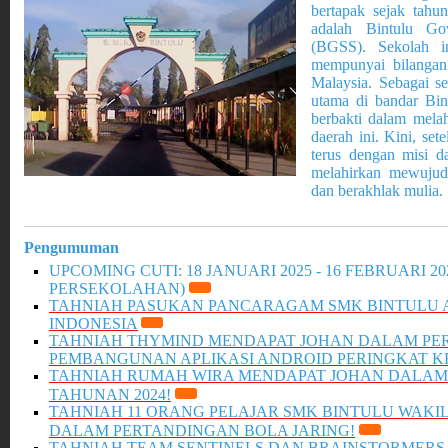
bertapak sejak tah
adalah Bintulu Go
(BGSS). Sekolah i
mempunyai bilangan
Malaysia. Sebagai 
utama di bandar Bint
berbakti dalam melah
daerah ini. Kini, set
terus dengan misi d
melahirkan mewujud
dan berakhlak mulia.
Pengumuman
UPCOMING CUTI: 18 JANUARI 2025 - 16 FEBRUARI 20
PERSEKOLAHAN)
TAHNIAH PASUKAN PANCARAGAM SMK BINTULU A
INDONESIA
TAHNIAH THYMIND MENDAPAT JOHAN DALAM
PE
PEMBANGUNAN APLIKASI ANDROID PERINGKAT 
TAHNIAH RUMAH WIRA MENDAPAT JOHAN DALA
TAHUNAN 2024!
TAHNIAH 11 ORANG PELAJAR SMK BINTULU WAKI
DALAM PERTANDINGAN BOLA JARING!
TAHNIAH TEAM SENTINELS DAN BRAINSTORMERS