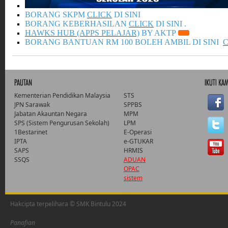
BORANG SKPM
CLICK
DI SINI
BORANG KEBERHASILAN
CLICK
DI SINI .
HAWKS HUB (APPS PELAJAR)
BY AKTP
BORANG BANTUAN RM 100 BOLEH AMBIL DI SINI
Kementerian Pendidikan Malaysia
STS
JPN Sarawak
SPPBS
Jabatan Akauntan Negara
MPM
SPS (Sistem Pengurusan Sekolah)
LPM
1Bestarinet
E-Operasi
IPTA
e-GTUKAR
SAPS
HRMIS
SSQS
ADUAN
OPAC
sistem
Hakcipta terpelihara © SMK Bintulu 2024
Panafian