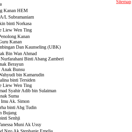
Sitemap
a
ng Kanan HEM
A/L Subramaniam
kin binti Norkasa
ne Liew Wen Ting
Penolong Kanan
Guru Kanan
mbingan Dan Kaunseling (UBK)
hak Bin Wan Ahmad
Nurfarahani Binti Abang Zamberi
nak Berayun
y Anak Bunsu
Wahyudi bin Kamarudin
 Amalina binti Tersiden
ne Liew Wen Ting
d Syahir Adib bin Sulaiman
Anak Suma
 Imu Ak. Simon
ha binti Abg Tudin
in Bujang
inti Senhji
Vanessa Muni Ak Ussy
d Ngo Ak Stephanie Emelia