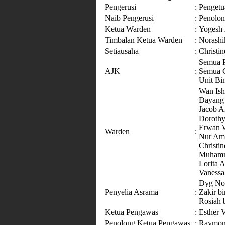
Pengerusi
:
Pengetu
Naib Pengerusi
:
Penolo
Ketua Warden
:
Yogesh
Timbalan Ketua Warden
:
Norashi
Setiausaha
:
Christi
Semua 
AJK
:
Semua 
Unit Bi
Wan Is
Dayang 
Jacob A
Doroth
Erwan 
Warden
:
Nur
Christi
Muhamma
Lorita 
Vanessa
Dyg Nor
Penyelia Asrama
:
Zakir b
Rosiah b
Ketua Pengawas
:
Esther 
Penolong Ketua Pengawas
:
Raymon